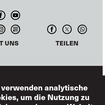
T UNS
TEILEN
 verwenden analytische
zungsbedingungen
kies, um die Nutzung zu
ässige Nutzung