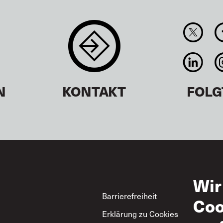
N
KONTAKT
FOLG
Wir
Footer
Barrierefreiheit
Nut
Coo
Erklärung zu Cookies
Zul