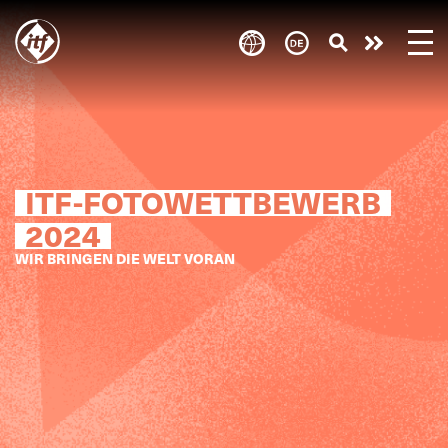
Skip
to
Engagie
main
content
euch!
ITF-FOTOWETTBEWERB
2024
WIR BRINGEN DIE WELT VORAN