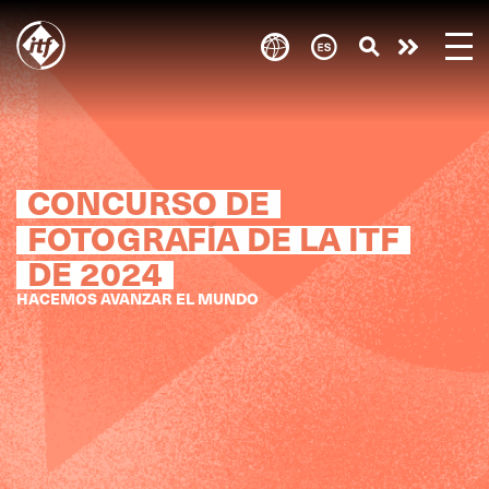
Skip
to
Take
main
content
action
CONCURSO DE
FOTOGRAFÍA DE LA ITF
DE 2024
HACEMOS AVANZAR EL MUNDO